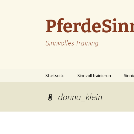
Zum
Inhalt
springen
PferdeSin
Sinnvolles Training
Startseite
Sinnvoll trainieren
Sinni
donna_klein