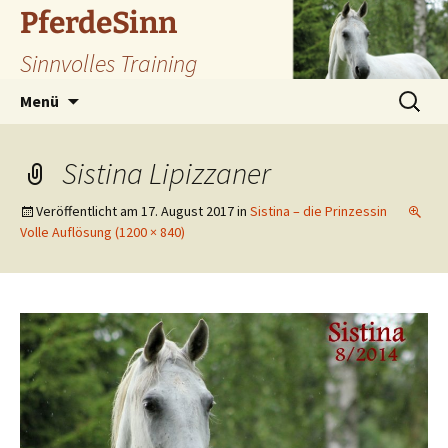
Zum
PferdeSinn
Inhalt
Sinnvolles Training
springen
Suchen
Menü
nach:
Sistina Lipizzaner
Veröffentlicht am
17. August 2017
in
Sistina – die Prinzessin
Volle Auflösung (1200 × 840)