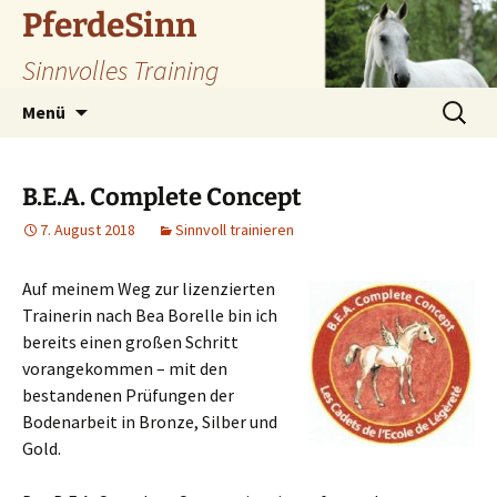
Zum
PferdeSinn
Inhalt
Sinnvolles Training
springen
Suchen
Menü
nach:
B.E.A. Complete Concept
7. August 2018
Sinnvoll trainieren
Auf meinem Weg zur lizenzierten
Trainerin nach Bea Borelle bin ich
bereits einen großen Schritt
vorangekommen – mit den
bestandenen Prüfungen der
Bodenarbeit in Bronze, Silber und
Gold.