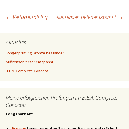
Beitragsnavigation
←
Verladetraining
Auftrensen tiefenentspannt
→
Aktuelles
Longenprüfung Bronze bestanden
Auftrensen tiefenentspannt
B.E.A. Complete Concept
Meine erfolgreichen Prüfungen im B.E.A. Complete
Concept:
Longenarbeit:
Bronze:
Longieren in allen Gangarten, Handwechsel in Schritt