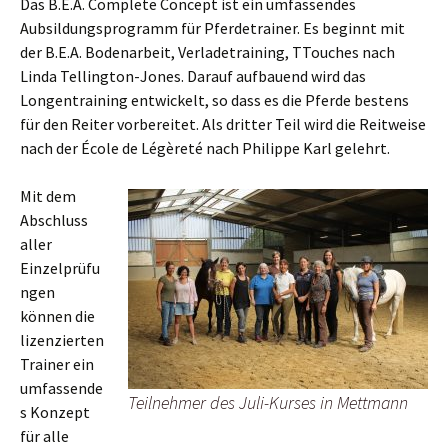
Das B.E.A. Complete Concept ist ein umfassendes
Aubsildungsprogramm für Pferdetrainer. Es beginnt mit
der B.E.A. Bodenarbeit, Verladetraining, TTouches nach
Linda Tellington-Jones. Darauf aufbauend wird das
Longentraining entwickelt, so dass es die Pferde bestens
für den Reiter vorbereitet. Als dritter Teil wird die Reitweise
nach der École de Légèreté nach Philippe Karl gelehrt.
Mit dem
Abschluss
aller
Einzelprüfu
ngen
können die
lizenzierten
Trainer ein
umfassende
Teilnehmer des Juli-Kurses in Mettmann
s Konzept
für alle